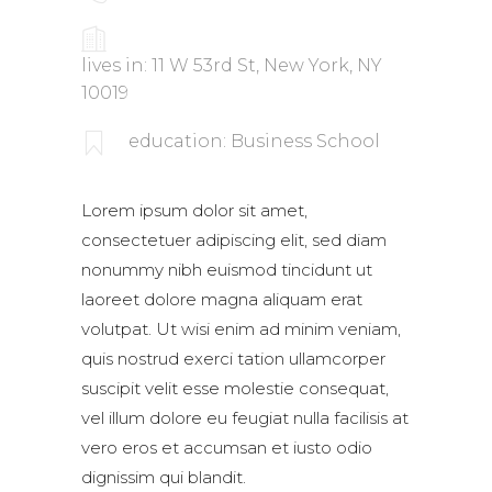
lives in: 11 W 53rd St, New York, NY
10019
education: Business School
Lorem ipsum dolor sit amet,
consectetuer adipiscing elit, sed diam
nonummy nibh euismod tincidunt ut
laoreet dolore magna aliquam erat
volutpat. Ut wisi enim ad minim veniam,
quis nostrud exerci tation ullamcorper
suscipit velit esse molestie consequat,
vel illum dolore eu feugiat nulla facilisis at
vero eros et accumsan et iusto odio
dignissim qui blandit.