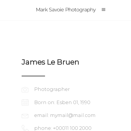
James Le Bruen
Photographer
Born on: Esben 01, 1990
email:
mymail@mail.com
phone: +00011 100 2000