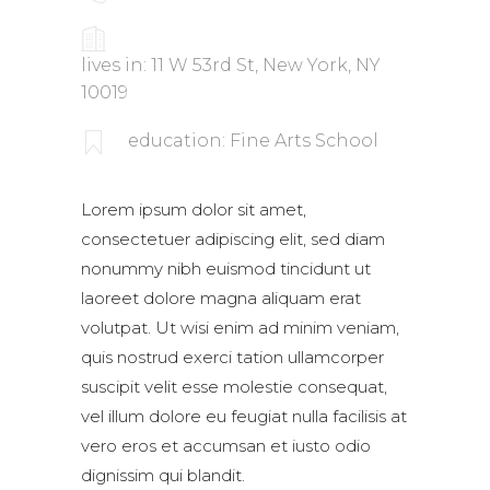
lives in: 11 W 53rd St, New York, NY
10019
education: Fine Arts School
Lorem ipsum dolor sit amet,
consectetuer adipiscing elit, sed diam
nonummy nibh euismod tincidunt ut
laoreet dolore magna aliquam erat
volutpat. Ut wisi enim ad minim veniam,
quis nostrud exerci tation ullamcorper
suscipit velit esse molestie consequat,
vel illum dolore eu feugiat nulla facilisis at
vero eros et accumsan et iusto odio
dignissim qui blandit.